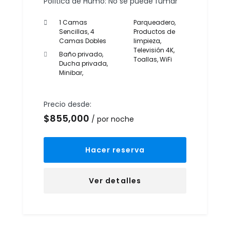
Política de Humo: No se puede fumar
1 Camas
Parqueadero
,
Sencillas, 4
Productos de
Camas Dobles
limpieza
,
Televisión 4K
,
Baño privado
,
Toallas
,
WiFi
Ducha privada
,
Minibar
,
Precio desde:
$
855,000
por noche
Hacer reserva
Ver detalles