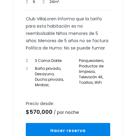
6
24m²
Club VillaLoren informa que la tarifa
para esta habitación es no
reembolsable Niños menores de 5
años: Menores de 5 años no se factura
Política de Humo: No se puede fumar
3 Cama Doble
Parqueadero
,
Productos de
Baño privado
,
limpieza
,
Desayuno
,
Televisión 4K
,
Ducha privada
,
Toallas
,
WiFi
Minibar
,
Precio desde:
$
570,000
por noche
Hacer reserva