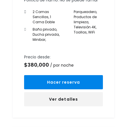
Política de Humo: No se puede fumar
2 Camas
Parqueadero
,
Sencillas, 1
Productos de
Cama Doble
limpieza
,
Televisión 4K
,
Baño privado
,
Toallas
,
WiFi
Ducha privada
,
Minibar
,
Precio desde:
$
380,000
por noche
Hacer reserva
Ver detalles