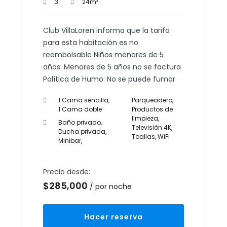
3
24m²
Club VillaLoren informa que la tarifa
para esta habitación es no
reembolsable Niños menores de 5
años: Menores de 5 años no se factura
Política de Humo: No se puede fumar
1 Cama sencilla,
Parqueadero
,
1 Cama doble
Productos de
limpieza
,
Baño privado
,
Televisión 4K
,
Ducha privada
,
Toallas
,
WiFi
Minibar
,
Precio desde:
$
285,000
por noche
Hacer reserva