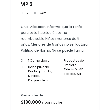
VIP 5
2
24m²
Club VillaLoren informa que la tarifa
para esta habitación es no
reembolsable Niños menores de 5
años: Menores de 5 años no se factura
Política de Humo: No se puede fumar
1 Cama doble
Productos de
limpieza
,
Baño privado
,
Televisión 4K
,
Ducha privada
,
Toallas
,
WiFi
Minibar
,
Parqueadero
,
Precio desde:
$
190,000
por noche