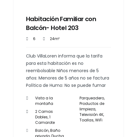
Habitación Familiar con
Balcón- Hotel 203
6
24m²
Club VillaLoren informa que la tarifa
para esta habitación es no
reembolsable Niños menores de 5
años: Menores de 5 años no se factura
Política de Humo: No se puede fumar
Vista a la
Parqueadero
,
montaña
Productos de
limpieza
,
2 Camas
Televisión 4K
,
Dobles, 1
Toallas
,
WiFi
Camarote
Balcón
,
Baño
privado
,
Ducha