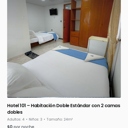
Hotel 101 – Habitación Doble Estándar con 2 camas
dobles
Adultos:
4
Niños:
3
Tamaño:
24m²
$
0
por noche