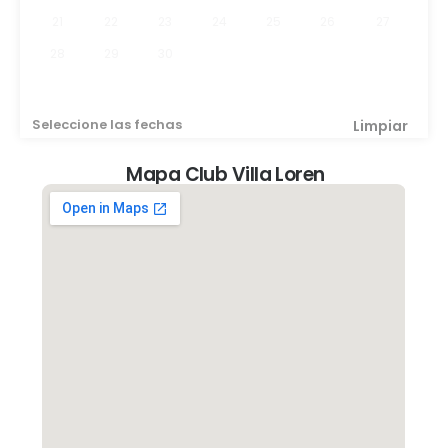
21
22
23
24
25
26
27
28
29
30
Seleccione las fechas
Limpiar
Mapa Club Villa Loren