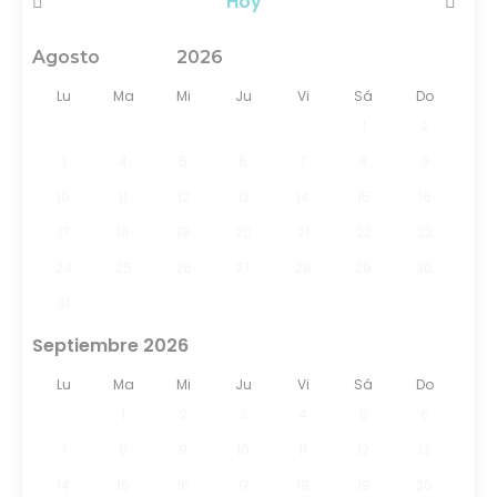
Hoy
<Ant
Sig>
Lu
Ma
Mi
Ju
Vi
Sá
Do
1
2
3
4
5
6
7
8
9
10
11
12
13
14
15
16
17
18
19
20
21
22
23
24
25
26
27
28
29
30
31
Septiembre 2026
Lu
Ma
Mi
Ju
Vi
Sá
Do
1
2
3
4
5
6
7
8
9
10
11
12
13
14
15
16
17
18
19
20