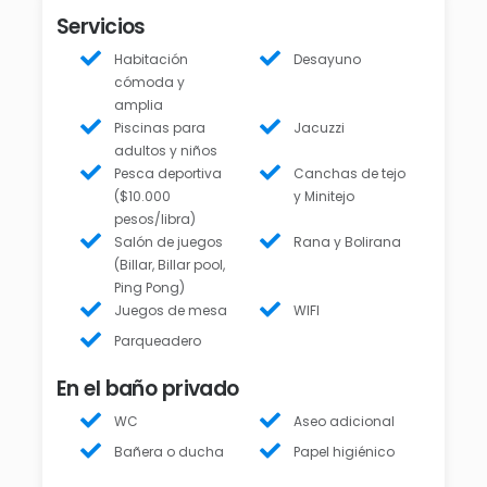
Servicios
Habitación
Desayuno
cómoda y
amplia
Piscinas para
Jacuzzi
adultos y niños
Pesca deportiva
Canchas de tejo
($10.000
y Minitejo
pesos/libra)
Salón de juegos
Rana y Bolirana
(Billar, Billar pool,
Ping Pong)
Juegos de mesa
WIFI
Parqueadero
En el baño privado
WC
Aseo adicional
Bañera o ducha
Papel higiénico