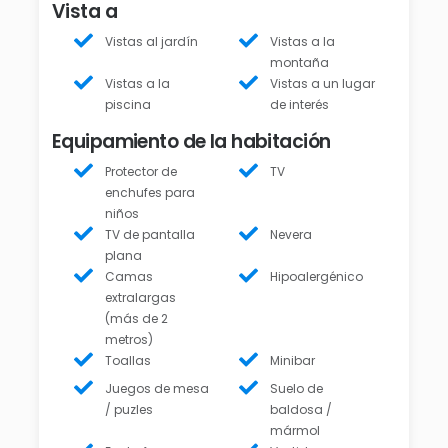
Vista a
Vistas al jardín
Vistas a la
montaña
Vistas a la
Vistas a un lugar
piscina
de interés
Equipamiento de la habitación
Protector de
TV
enchufes para
niños
TV de pantalla
Nevera
plana
Camas
Hipoalergénico
extralargas
(más de 2
metros)
Toallas
Minibar
Juegos de mesa
Suelo de
/ puzles
baldosa /
mármol