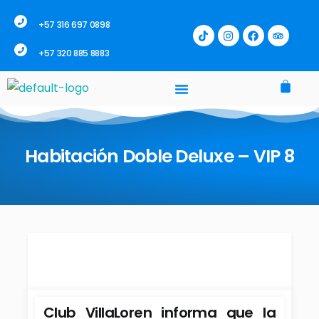
+57 316 697 0898
+57 320 885 8883
Habitación Doble Deluxe – VIP 8
Club VillaLoren informa que la