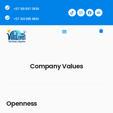
+57 316 697 0898
+57 320 885 8883
Company Values
Openness