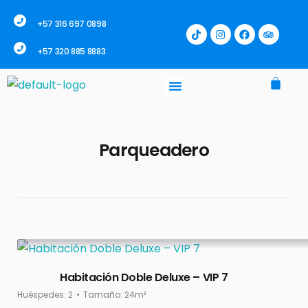
+57 316 697 0898
+57 320 885 8883
Parqueadero
Habitación Doble Deluxe – VIP 7
Huéspedes:
2
Tamaño:
24m²