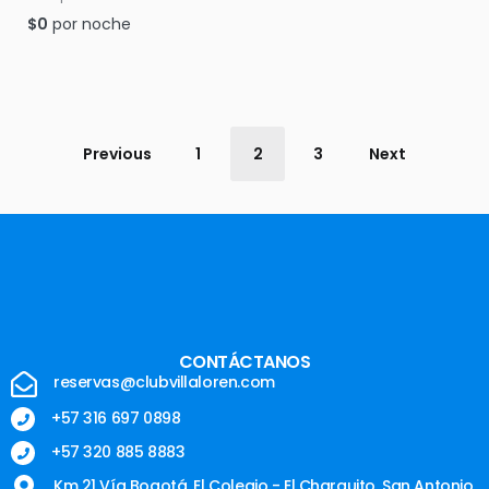
$
0
por noche
Previous
1
2
3
Next
CONTÁCTANOS
reservas@clubvillaloren.com
+57 316 697 0898
+57 320 885 8883
Km 21 Vía Bogotá, El Colegio - El Charquito, San Antonio